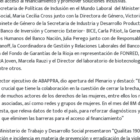
el acceso al financiamiento y promover soluciones inclusivas.
cretaria de Políticas de Inclusión en el Mundo Laboral del Minister
cial, Maria Cecilia Cross junto con la Directora de Género, Victori
inete de Género de la Secretaria de Industria y Desarrollo Product
 Banco de Inversión y Comercio Exterior- BICE, Carla Pitiot, la Ge
s Humanos del Banco Nación, Julia Perego junto con de Responsable
vanoff, la Coordinadora de Gestión y Relaciones Laborales del Banco
a del Fondo de Garantías de la Rioja en representación de FONRED, 
 Joven, Marcela Rauzi y el Director del laboratorio de biotecnolo
ntre otros.
ctor ejecutivo de ABAPPRA, dio apertura del Plenario y destacó: “
crucial que tiene la colaboración en la cuestión de cerrar la brecha
o de muchos actores de los derechos de las mujeres, entre ellos los 
s asociadas, así como redes y grupos de mujeres. En el mes del 8M 
sta, que releva datos de todo el país, para reforzar diagnósticos y
 que eliminen las barreras para el acceso al financiamiento”
Ministerio de Trabajo y Desarrollo Social presentaron “Qualitas 19
ión e incidencia en materia de prevención y erradicación de la viol