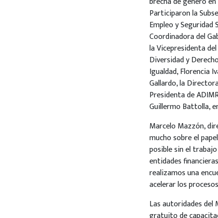
brecha de género en 
Participaron la Subse
Empleo y Seguridad So
Coordinadora del Gab
la Vicepresidenta del
Diversidad y Derecho
Igualdad, Florencia I
Gallardo, la Director
Presidenta de ADIMRA
Guillermo Battolla, e
Marcelo Mazzón, dire
mucho sobre el papel 
posible sin el trabaj
entidades financiera
realizamos una encue
acelerar los procesos
Las autoridades del 
gratuito de capacitac