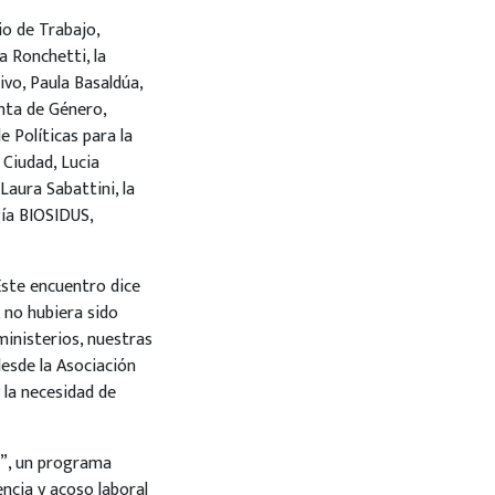
io de Trabajo,
a Ronchetti, la
ivo, Paula Basaldúa,
renta de Género,
 Políticas para la
 Ciudad, Lucia
Laura Sabattini, la
gía BIOSIDUS,
Este encuentro dice
, no hubiera sido
ministerios, nuestras
desde la Asociación
 la necesidad de
0”, un programa
encia y acoso laboral