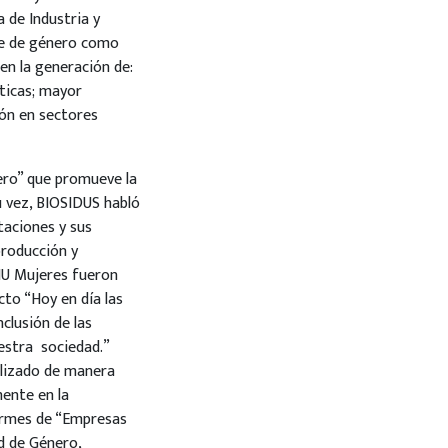
a de Industria y
que de género como
 en la generación de:
áticas; mayor
ión en sectores
ero” que promueve la
su vez, BIOSIDUS habló
taciones y sus
producción y
NU Mujeres fueron
cto “Hoy en día las
clusión de las
estra sociedad.”
alizado de manera
mente en la
formes de “Empresas
ad de Género,