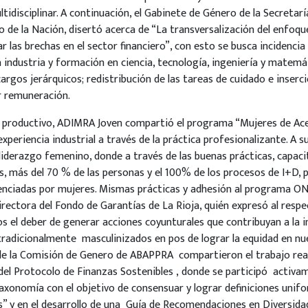
idisciplinar. A continuación, el Gabinete de Género de la Secretarí
o de la Nación, disertó acerca de “La transversalización del enfo
r las brechas en el sector financiero”, con esto se busca incidencia
a industria y formación en ciencia, tecnología, ingeniería y matem
cargos jerárquicos; redistribución de las tareas de cuidado e inserc
 remuneración.
r productivo, ADIMRA Joven compartió el programa “Mujeres de Ac
xperiencia industrial a través de la práctica profesionalizante. A 
 liderazgo femenino, donde a través de las buenas prácticas, capaci
as, más del 70 % de las personas y el 100% de los procesos de I+D, 
enciadas por mujeres. Mismas prácticas y adhesión al programa O
irectora del Fondo de Garantías de La Rioja, quién expresó al respe
s el deber de generar acciones coyunturales que contribuyan a la in
radicionalmente masculinizados en pos de lograr la equidad en nu
de la Comisión de Genero de ABAPPRA compartieron el trabajo re
del Protocolo de Finanzas Sostenibles , donde se participó activa
axonomía con el objetivo de consensuar y lograr definiciones uni
s” y en el desarrollo de una Guía de Recomendaciones en Diversid